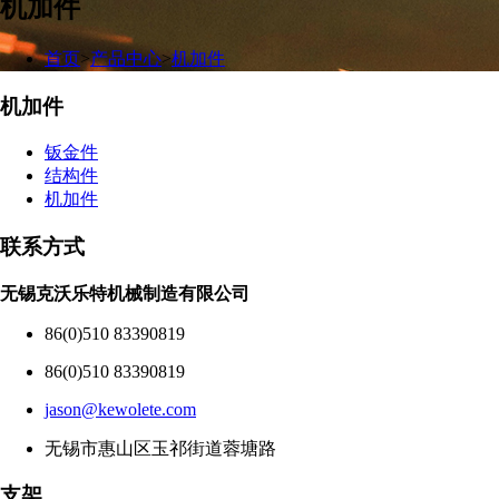
机加件
首页
>
产品中心
>
机加件
机加件
钣金件
结构件
机加件
联系方式
无锡克沃乐特机械制造有限公司
86(0)510 83390819
86(0)510 83390819
jason@kewolete.com
无锡市惠山区玉祁街道蓉塘路
支架