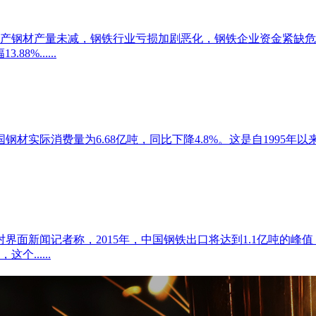
产钢材产量未减，钢铁行业亏损加剧恶化，钢铁企业资金紧缺危
%......
国钢材实际消费量为6.68亿吨，同比下降4.8%。这是自199
对界面新闻记者称，2015年，中国钢铁出口将达到1.1亿吨的
......